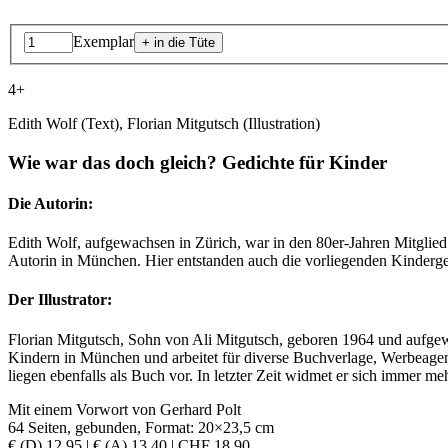
Exemplar
4+
Edith Wolf (Text), Florian Mitgutsch (Illustration)
Wie war das doch gleich? Gedichte für Kinder
Die Autorin:
Edith Wolf, aufgewachsen in Zürich, war in den 80er-Jahren Mitglied d
Autorin in München. Hier entstanden auch die vorliegenden Kinder­ged
Der Illustrator:
Florian Mitgutsch, Sohn von Ali Mitgutsch, geboren 1964 und aufgewa
Kindern in München und arbeitet für diverse Buchverlage, Werbeagent
liegen ebenfalls als Buch vor. In letzter Zeit widmet er sich immer me
Mit einem Vorwort von Gerhard Polt
64 Seiten, gebunden, Format: 20×23,5 cm
€ (D) 12,95 | € (A) 13,40 | CHF 18,90